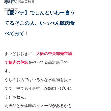
美味しいお店ご紹介
やて！
高浜商店
【夏バテ】でしんどいわー言う
てるそこの人、いっぺん鯨肉食
べてみて！
まいどおおきに。
大阪の中央卸売市場
で鯨肉の仲卸
をやってる高浜康子で
す。
うちのお店ではいろんな水産物を扱っ
てて、中でもイチ推しが鯨肉（げいに
く）やねん。
高級品とか珍味のイメージがあるかも