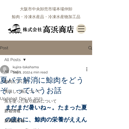
大阪市中央卸売市場本場仲卸
鯨肉・冷凍水産品・冷凍水産物加工品
Post
All Posts
kujira-takahama
All Posts
Sep 1, 2022
4 min read
夏バテ解消に鯨肉をどう
鯨肉について
ぞ、っていうお話
美味しい魚について
Updated:
Dec 15, 2023
魚を使った取り組みについて
まだまだ暑いね～。たまった夏
新着情報
の疲れに、鯨肉の栄養がええん
新商品情報