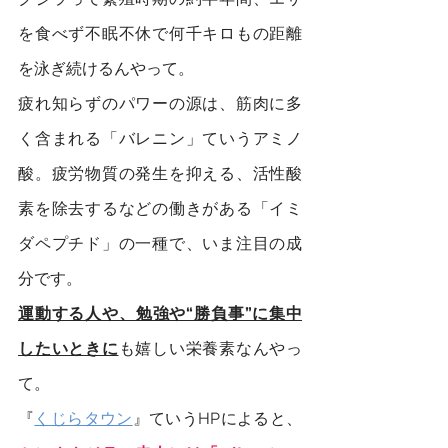
を食べず不眠不休で何千キロもの距離
を泳ぎ続けるんやって。
疲れ知らずのパワーの源は、筋肉に多
く含まれる「バレニン」ていうアミノ
酸。疲労物質の発生を抑える、活性酸
素を除去するなどの働きがある「イミ
ダペプチド」の一種で、いま注目の成
分です。
運動する人や、勉強や“勝負事”に集中
したいときに
も嬉しい栄養素なんやっ
て。
『
くじらタウン
』ていうHPによると、