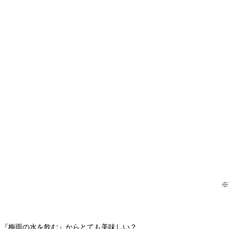
※
　『梅雨の水を飲む』からとても美味しい？