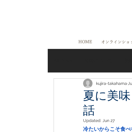
HOME
オンラインショ
All Posts
鯨肉について
美
kujira-takahama
Ju
美味しいお店ご紹介
高浜
夏に美味
話
Updated:
Jun 27
冷たいからこそ食べ