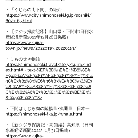
・「くじらの街下関」の紹介
https://www.city.shimonoseki.lg.jp/soshiki/
60/1165.html
・【クジラ探訪記④】山口県・下関市(日刊水
産経済新聞2021年12月28日掲載）
https://www.kujira-
town.jp/news/20220119_20220119/
・しものせき物語
https://shimonoseki.travel/story/kujira/ind
ex.html#:~:text=%EF%BD%9E%E4%B8%8B%
E9%96%A2%E3%81%AE%E3%81%8F%E3%81%
98%E3%82%89%E6%96%87%E5%8C%96,%E3
%81%A8%E8%A8%80%E3%82%8F%E3%82%8
C%E3%81%A6%E3%81%84%E3%81%BE%E3%
81%99%E3%80%82
・下関はくじら肉の陸揚量･流通量　日本一
https://shimonoseki-fka.jp/whale.html
・【新クジラ探訪記・高知編】高知県（日刊
水産経済新聞2022年1月31日掲載）
https://www.kujira-