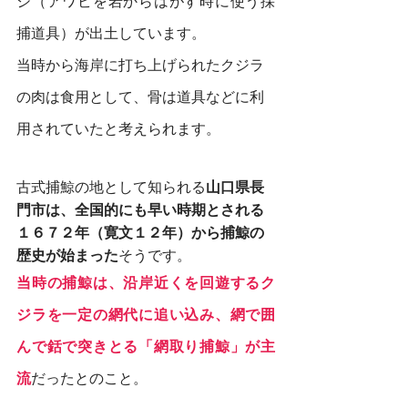
シ（アワビを岩からはがす時に使う採
捕道具）が出土しています。
当時から海岸に打ち上げられたクジラ
の肉は食用として、骨は道具などに利
用されていたと考えられます。
古式捕鯨の地として知られる
山口県長
門市は、全国的にも早い時期とされる
１６７２年（寛文１２年）から捕鯨の
歴史が始まった
そうです。
当時の捕鯨は、沿岸近くを回遊するク
ジラを一定の網代に追い込み、網で囲
んで銛で突きとる「網取り捕鯨」が主
流
だったとのこと。