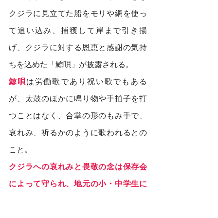
クジラに見立てた船をモリや網を使っ
て追い込み、捕獲して岸まで引き揚
げ、クジラに対する恩恵と感謝の気持
ちを込めた「鯨唄」が披露される。
鯨唄
は労働歌であり祝い歌でもある
が、太鼓のほかに鳴り物や手拍子を打
つことはなく、合掌の形のもみ手で、
哀れみ、祈るかのように歌われるとの
こと。
クジラへの哀れみと畏敬の念は保存会
によって守られ、地元の小・中学生に
も受け継がれている。