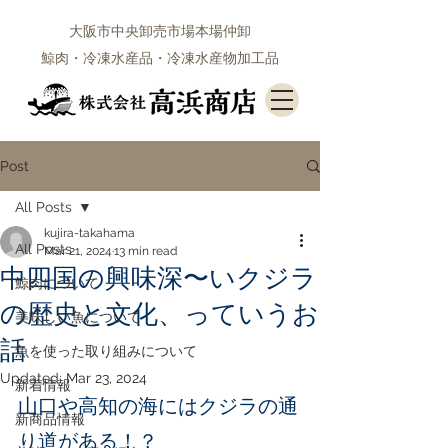
大阪市中央卸売市場本場仲卸
鯨肉・冷凍水産品・冷凍水産物加工品
Post
All Posts
kujira-takahama
All Posts
Mar 21, 2024
13 min read
中四国の興味深〜いクジラ
鯨肉について
の歴史と文化、っていうお
美味しい魚について
話
魚を使った取り組みについて
Updated:
Mar 23, 2024
新着情報
山口や高知の海にはクジラの通
新商品情報
り道がある！？