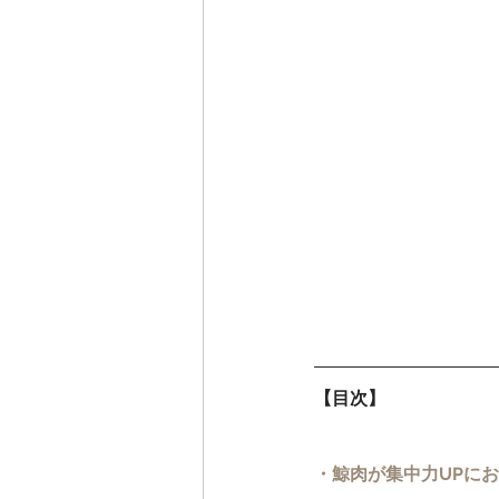
【目次】
・鯨肉が集中力UPに