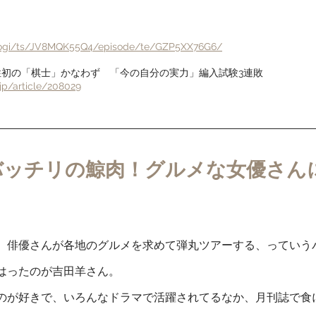
shogi/ts/JV8MQK55Q4/episode/te/GZP5XX76G6/
初の「棋士」かなわず　「今の自分の実力」編入試験3連敗
jp/article/208029
バッチリの鯨肉！グルメな女優さん
、俳優さんが各地のグルメを求めて弾丸ツアーする、っていう
はったのが吉田羊さん。
のが好きで、いろんなドラマで活躍されてるなか、月刊誌で食