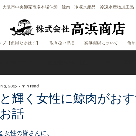
大阪市中央卸売市場本場仲卸
鯨肉・冷凍水産品・冷凍水産物加工品
ップ【魚屋たかはま】
取り扱い品目
高浜商店について
魚屋
味しい魚について
魚を使った取り組みについて
新着
n 3, 2023
7 min read
商店
と輝く女性に鯨肉がおす
お話
る女性の皆さんに、