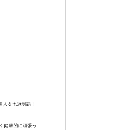
名人＆七冠制覇！
く健康的に頑張っ