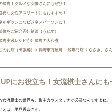
の鯨肉！グルメな女優さんにもぜひ！
必要な女性アスリートにもおすすめ！
ネルギッシュなビジネスパーソンに！
部位をご紹介④》畝須（うねす）
鯨肉実践レシピ④》鯨肉の大和煮 
このお店（出張編）＞長崎市万屋町 「鯨専門店 くらさき」さん
力UPにお役立ち！女流棋士さんにも
る女流棋士の世界も、集中力やスタミナが必要なんですよね。
いえば、里見香奈さん。