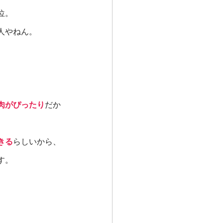
位。
人やねん。
肉がぴったり
だか
きる
らしいから、
す。