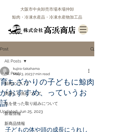
大阪市中央卸売市場本場仲卸
鯨肉・冷凍水産品・冷凍水産物加工品
Post
All Posts
kujira-takahama
All Posts
May 3, 2023
7 min read
育ちざかりの子どもに鯨肉
鯨肉について
がおすすめ、っていうお
美味しい魚について
話
魚を使った取り組みについて
Updated:
Jun 25, 2023
新着情報
新商品情報
子どもの体や頭の成長にうれし