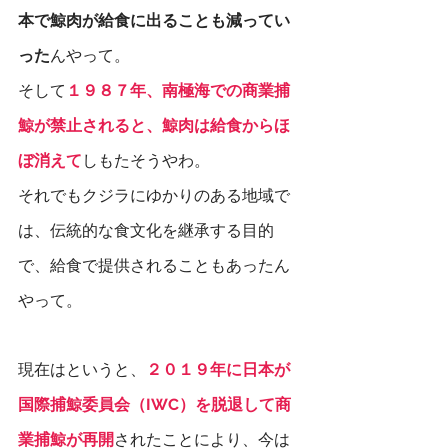
本で鯨肉が給食に出ることも減ってい
った
んやって。
そして
１９８７年、南極海での商業捕
鯨が禁止されると、鯨肉は給食からほ
ぼ消えて
しもたそうやわ。
それでもクジラにゆかりのある地域で
は、伝統的な食文化を継承する目的
で、給食で提供されることもあったん
やって。
現在はというと、
２０１９年に日本が
国際捕鯨委員会（IWC）を脱退して商
業捕鯨が再開
されたことにより、今は