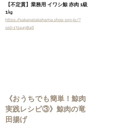
【不定貫】業務用 イワシ鯨 赤肉 1級 
1㎏
https://sakanatakahama.shop-pro.jp/?
pid=172449846
《おうちでも簡単！鯨肉
実践レシピ③》鯨肉の竜
田揚げ