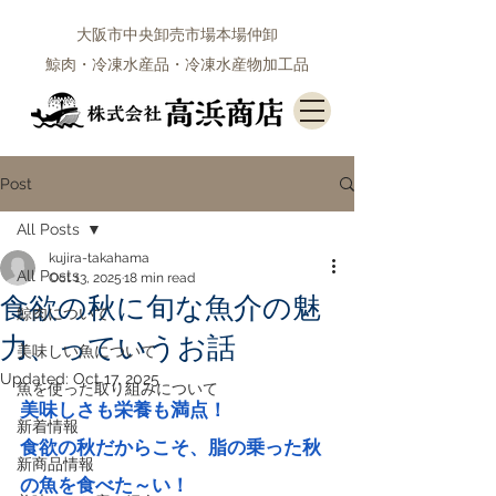
大阪市中央卸売市場本場仲卸
鯨肉・冷凍水産品・冷凍水産物加工品
Post
All Posts
kujira-takahama
All Posts
Oct 13, 2025
18 min read
食欲の秋に旬な魚介の魅
鯨肉について
力、っていうお話
美味しい魚について
Updated:
Oct 17, 2025
魚を使った取り組みについて
美味しさも栄養も満点！
新着情報
食欲の秋だからこそ、脂の乗った秋
新商品情報
の魚を食べた～い！